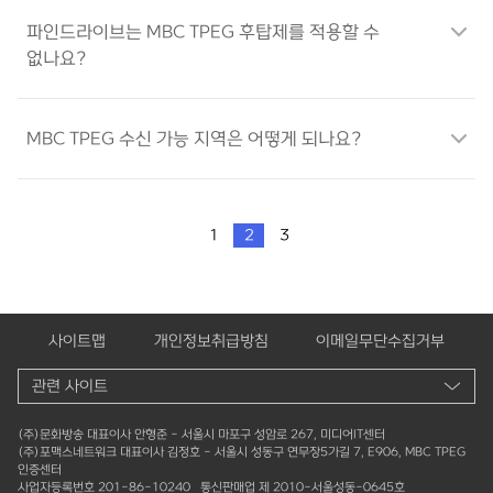
파인드라이브는 MBC TPEG 후탑제를 적용할 수
없나요?
MBC TPEG 수신 가능 지역은 어떻게 되나요?
1
2
3
사이트맵
개인정보취급방침
이메일무단수집거부
(주)문화방송 대표이사 안형준 - 서울시 마포구 성암로 267, 미디어IT센터
(주)포맥스네트워크 대표이사 김정호 - 서울시 성동구 연무장5가길 7, E906, MBC TPEG
인증센터
사업자등록번호 201-86-10240 통신판매업 제 2010-서울성동-0645호