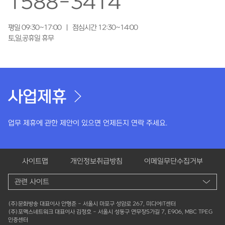
1588-3414
평일 09:30~17:00 | 점심시간 12:30~14:00
토,일,공휴일 휴무
사업제휴
업무 제휴에 관한 제안이 있으면 언제든지 연락 주세요.
사이트맵
개인정보취급방침
이메일무단수집거부
(주)문화방송 대표이사 안형준 - 서울시 마포구 성암로 267, 미디어IT센터
(주)포맥스네트워크 대표이사 김정호 - 서울시 성동구 연무장5가길 7, E906, MBC TPEG
인증센터