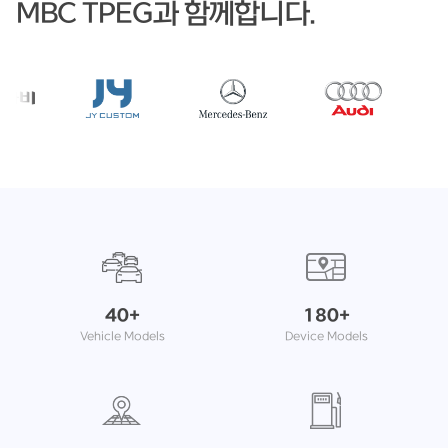
MBC TPEG과 함께합니다.
40+
180+
Vehicle Models
Device Models