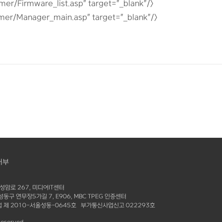
er/Firmware_list.asp" target="_blank"/>
mer/Manager_main.asp" target="_blank"/>
거부
성암로 267, 미디어IT센터
구 연무장5가길 7, E906, MBC TPEG 인증센터
 제 2010-서울성동-0645호 부가통신사업신고 022293호